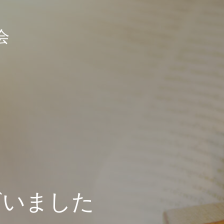
会
ざいました