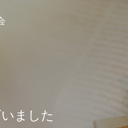
会
ざいました