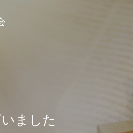
会
ざいました